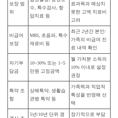
보장 범
료과목과 예상치
수, 특수검사, 항
위
못한 고액 치료비
암치료 등
고려
최근 2년간 본인/
비급여
MRI, 초음파, 특수
가족의 비급여 진
보장
재료비 등
료 내역 확인
월 가처분 소득의
자기부
10~30% 또는 1~5
10% 이내로 설정
담금
만원 고정금액
권장
가족력과 직업적
특약 조
상해특약, 생활습
특성을 반영해 선
항
관병 특약 등
택
5년/10년 단위 갱
장기적으로 부담